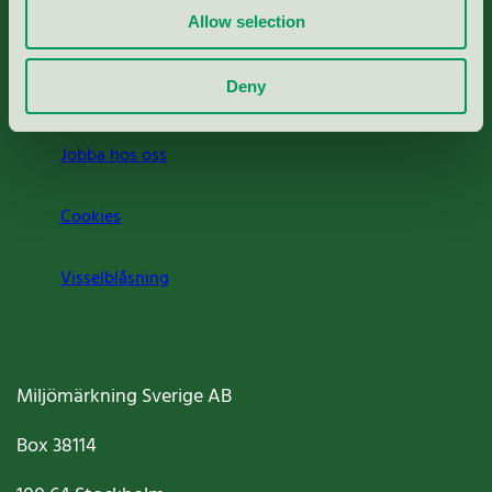
Allow selection
Press
Deny
Om oss
Jobba hos oss
Cookies
Visselblåsning
Miljömärkning Sverige AB
Box
38114