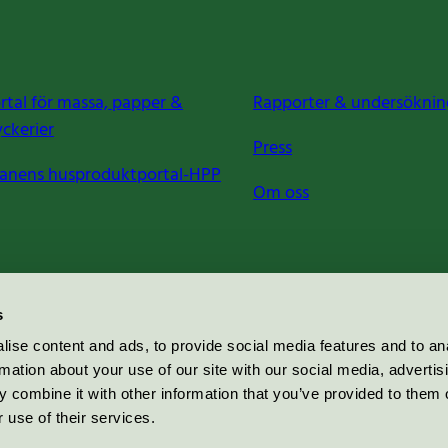
rtal för massa, papper &
Rapporter & undersöknin
yckerier
Press
anens husproduktportal-HPP
Om oss
s
ise content and ads, to provide social media features and to an
rmation about your use of our site with our social media, advertis
 combine it with other information that you’ve provided to them o
 use of their services.