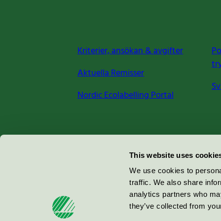
Kriterier, ansökan & avgifter
Po
tr
Aktuella Remisser
Sv
Nordic Ecolabelling Portal
Miljömärkning Sverige AB
This website uses cookie
Box
38114
We use cookies to personal
traffic. We also share info
100 64
Stockholm
analytics partners who may
they’ve collected from your