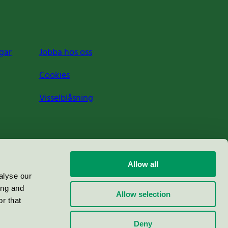
gar
Jobba hos oss
Cookies
Visselblåsning
Allow all
alyse our
ing and
Allow selection
r that
Deny