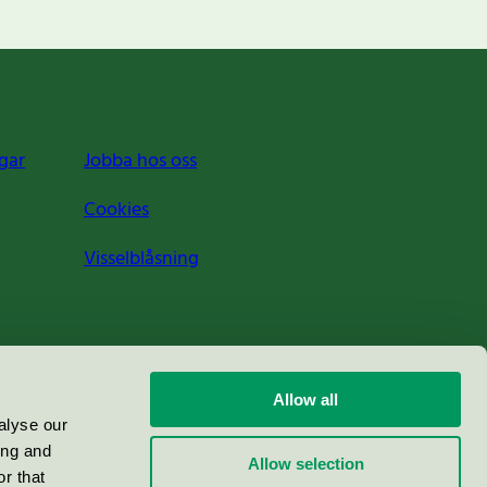
gar
Jobba hos oss
Cookies
Visselblåsning
Allow all
alyse our
ing and
Allow selection
r that