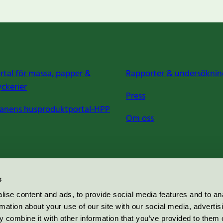
rtal för massa, papper &
Rapporter & undersöknin
yckerier
Press
anens husproduktportal-HPP
Om oss
s
ise content and ads, to provide social media features and to an
rmation about your use of our site with our social media, advertis
 combine it with other information that you’ve provided to them o