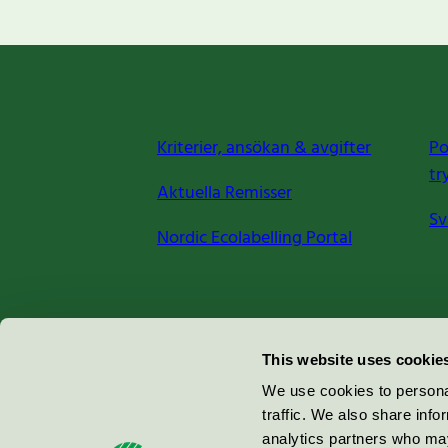
Kriterier, ansökan & avgifter
Po
tr
Aktuella Remisser
Sv
Nordic Ecolabelling Portal
Miljömärkning Sverige AB
This website uses cookie
Box
38114
We use cookies to personal
traffic. We also share info
100 64
Stockholm
analytics partners who may