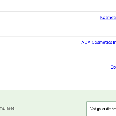
Kosmeti
ADA Cosmetics I
Ec
rmuläret: