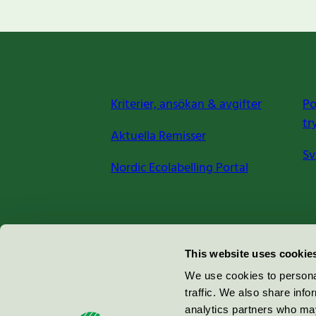
Kriterier, ansökan & avgifter
Po
tr
Aktuella Remisser
Sv
Nordic Ecolabelling Portal
Miljömärkning Sverige AB
This website uses cookie
Box
38114
We use cookies to personal
traffic. We also share info
100 64
Stockholm
analytics partners who may