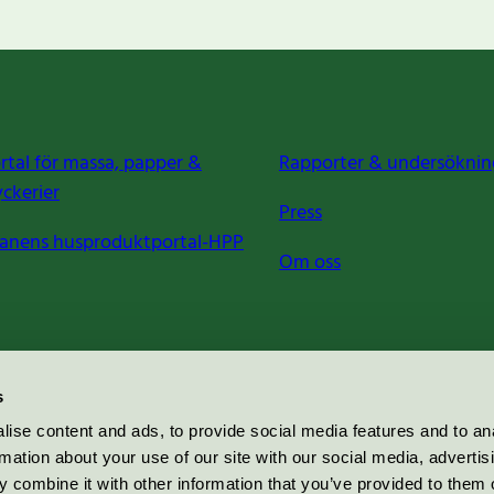
rtal för massa, papper &
Rapporter & undersöknin
yckerier
Press
anens husproduktportal-HPP
Om oss
s
ise content and ads, to provide social media features and to an
rmation about your use of our site with our social media, advertis
 combine it with other information that you’ve provided to them o