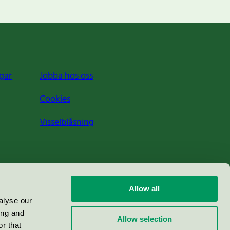
gar
Jobba hos oss
Cookies
Visselblåsning
Allow all
alyse our
ing and
Allow selection
r that