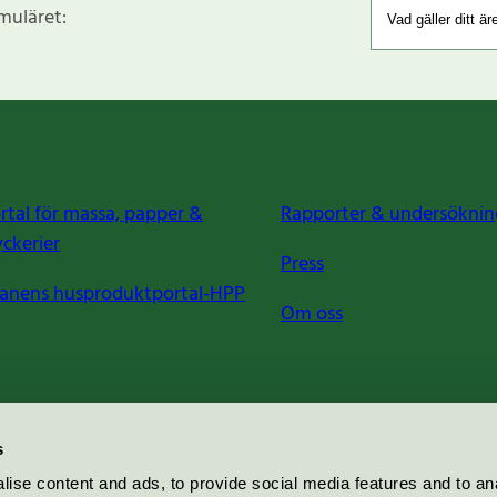
rmuläret:
rtal för massa, papper &
Rapporter & undersöknin
yckerier
Press
anens husproduktportal-HPP
Om oss
s
ise content and ads, to provide social media features and to an