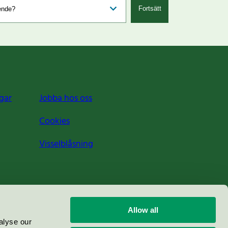
Fortsätt
gar
Jobba hos oss
Cookies
Visselblåsning
Allow all
alyse our