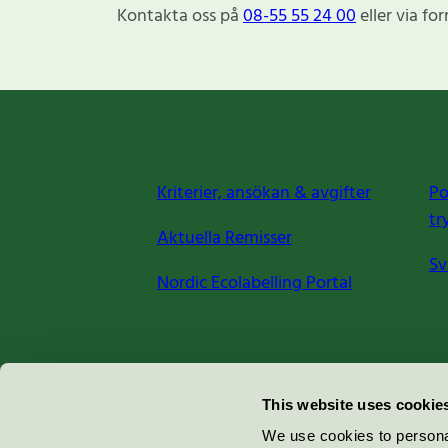
Kontakta oss på
08-55 55 24 00
eller via fo
Kriterier, ansökan & avgifter
Po
tr
Aktuella Remisser
Sv
Nordic Ecolabelling Portal
Miljömärkning Sverige AB
This website uses cookie
Box
38114
We use cookies to personal