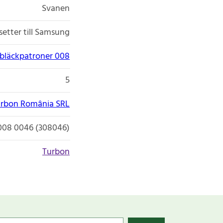
Svanen
etter till Samsung
bläckpatroner 008
5
rbon România SRL
008 0046 (308046)
Turbon