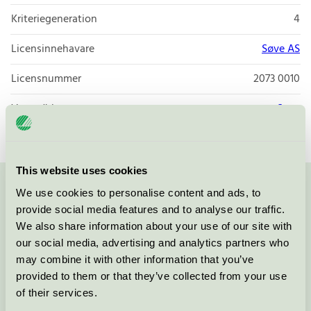
Kriteriegeneration
4
Licensinnehavare
Søve AS
Licensnummer
2073 0010
Varumärke
Søve
This website uses cookies
We use cookies to personalise content and ads, to
Kontakta oss på
08-55 55 24 00
eller via formuläret:
provide social media features and to analyse our traffic.
We also share information about your use of our site with
our social media, advertising and analytics partners who
may combine it with other information that you’ve
Fortsätt
provided to them or that they’ve collected from your use
of their services.