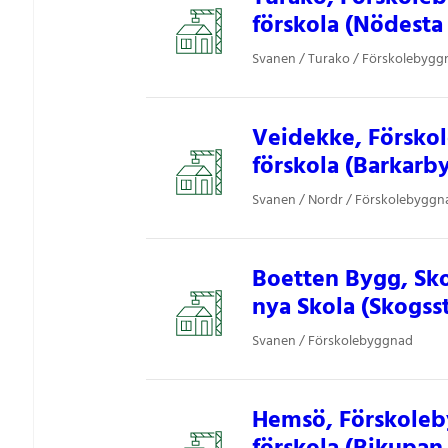
förskola (Nödesta
Svanen / Turako / Förskolebygg
Veidekke, Försko
förskola (Barkarby
Svanen / Nordr / Förskolebyggn
Boetten Bygg, Sk
nya Skola (Skogsst
Svanen / Förskolebyggnad
Hemsö, Förskoleb