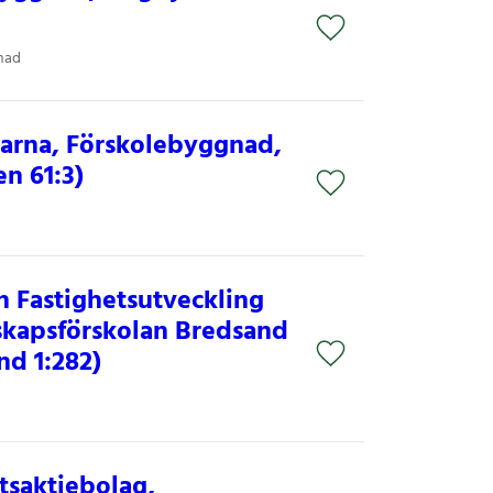
nad
larna, Förskolebyggnad,
n 61:3)
 Fastighetsutveckling
skapsförskolan Bredsand
d 1:282)
tsaktiebolag,