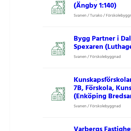
(Ängby 1:140)
Svanen / Turako / Förskolebygg
Bygg Partner i Da
Spexaren (Luthage
Svanen / Förskolebyggnad
Kunskapsförskolan
7B, Förskola, Kun
(Enköping Bredsan
Svanen / Förskolebyggnad
Varbergs Fastighe