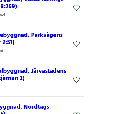
 8:269)
nad
lebyggnad, Parkvägens
 2:51)
ad
olbyggnad, Järvastadens
järnan 2)
yggnad, Nordtags