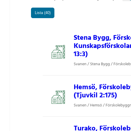
Lista (40)
Stena Bygg, Förs
Kunskapsförskola
13:3)
Svanen / Stena Bygg / Förskole
Hemsö, Förskoleby
(Tjuvkil 2:175)
Svanen / Hemsö / Förskolebygg
Turako, Förskole