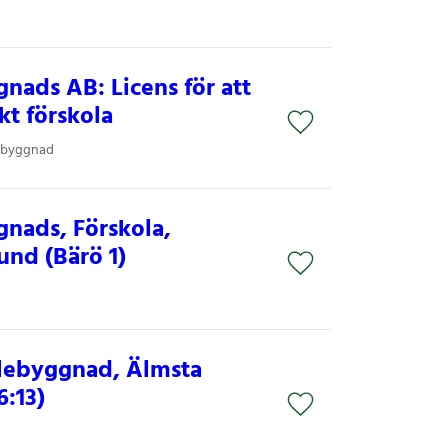
nads AB: Licens för att
t förskola
lebyggnad
nads, Förskola,
und (Bärö 1)
olebyggnad, Älmsta
6:13)