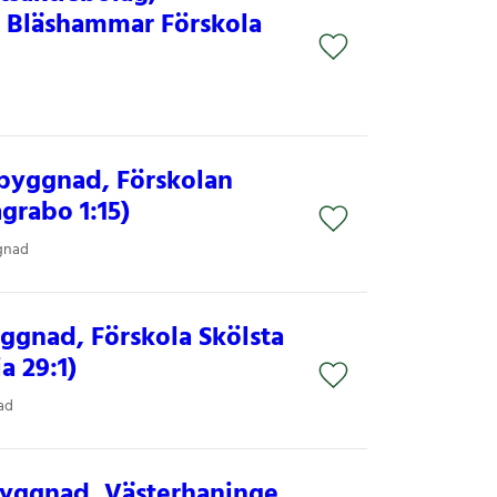
 Bläshammar Förskola
ebyggnad, Förskolan
grabo 1:15)
gnad
ggnad, Förskola Skölsta
a 29:1)
ad
byggnad, Västerhaninge