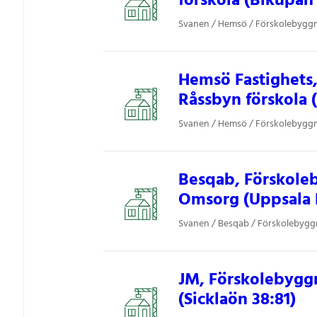
förskola (Bikupan 
Svanen / Hemsö / Förskolebygg
Hemsö Fastighets
Råssbyn förskola (
Svanen / Hemsö / Förskolebygg
Besqab, Förskole
Omsorg (Uppsala 
Svanen / Besqab / Förskolebyg
JM, Förskolebyggn
(Sicklaön 38:81)