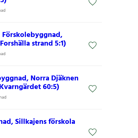
5)
nad
, Förskolebyggnad,
Forshälla strand 5:1)
nad
byggnad, Norra Djäknen
Kvarngärdet 60:5)
gnad
ad, Sillkajens förskola