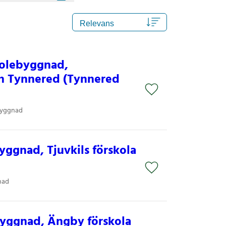
kolebyggnad,
n Tynnered (Tynnered
byggnad
ggnad, Tjuvkils förskola
nad
byggnad, Ängby förskola