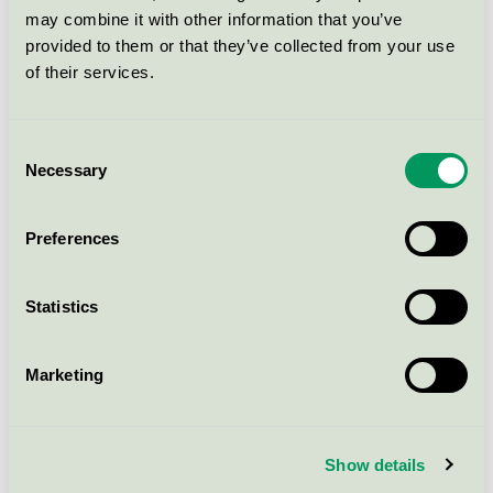
Nordic Swan Ecolabel / Hemsö / Preschool
may combine it with other information that you’ve
building
provided to them or that they’ve collected from your use
of their services.
Hemsö Fastighets,
Förskolebyggnad, Råssbyn
förskola (Forshälla strand 5:1)
Consent
Necessary
Nordic Swan Ecolabel / Hemsö / Preschool
Selection
building
Preferences
Hemsö, Förskolebyggnad,
Tjuvkils förskola (Tjuvkil 2:175)
Statistics
Nordic Swan Ecolabel / Hemsö / Preschool
building
Marketing
Varbergs
Fastighetsaktiebolag,
Förskolebyggnad, Bläshammar
Show details
Förskola (Bläshammar 5:2)