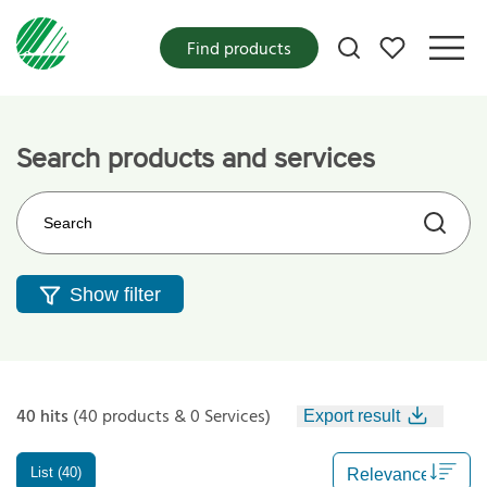
My favorites
Find products
Search products and services
Search on the web site
Show filter
40 hits
(40 products & 0 Services)
Export result
List (40)