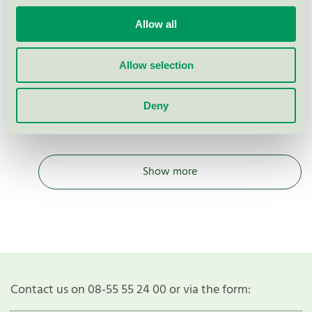
Nordic Swan Ecolabel / Preschool building
Allow all
Turako, Förskolebyggnad,
Allow selection
Ängby förskola (Ängby 1:140)
Nordic Swan Ecolabel / Turako / Preschool
Deny
building
Show more
Contact us on 08-55 55 24 00 or via the form: