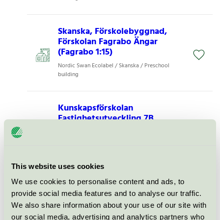
Skanska, Förskolebyggnad,
Förskolan Fagrabo Ängar
(Fagrabo 1:15)
Nordic Swan Ecolabel / Skanska / Preschool
building
Kunskapsförskolan
Fastighetsutveckling 7B,
Förskola, Kunskapsförskolan
Bredsand (Enköping Bredsand
1:282)
Nordic Swan Ecolabel / Preschool building
This website uses cookies
We use cookies to personalise content and ads, to
provide social media features and to analyse our traffic.
Hemsö, Förskolebyggnad,
Nordtags förskola (Bikupan 5)
We also share information about your use of our site with
our social media, advertising and analytics partners who