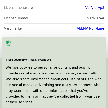
Licensinnehavare
Velfyld ApS
Licensnummer
5026 0244
Varumärke
ABENA Puri-Line
Licensnummer
5026 0244
This website uses cookies
We use cookies to personalise content and ads, to
Kontakta oss på
08-55 55 24 00
eller via formuläret:
provide social media features and to analyse our traffic.
We also share information about your use of our site with
our social media, advertising and analytics partners who
may combine it with other information that you’ve
Fortsätt
provided to them or that they’ve collected from your use
of their services.