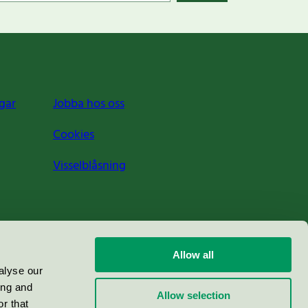
gar
Jobba hos oss
Cookies
Visselblåsning
Allow all
alyse our
ing and
Allow selection
r that