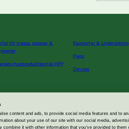
rtal för massa, papper &
Rapporter & undersöknin
yckerier
Press
anens husproduktportal-HPP
Om oss
s
ise content and ads, to provide social media features and to an
rmation about your use of our site with our social media, advertis
 combine it with other information that you’ve provided to them o