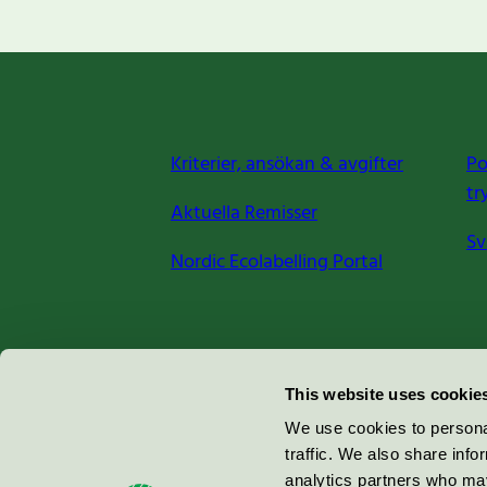
Kriterier, ansökan & avgifter
Po
tr
Aktuella Remisser
Sv
Nordic Ecolabelling Portal
Miljömärkning Sverige AB
This website uses cookie
Box
38114
We use cookies to personal
traffic. We also share info
100 64
Stockholm
analytics partners who may