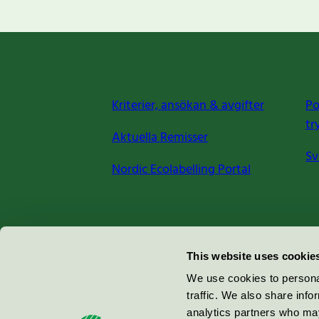
Kriterier, ansökan & avgifter
Po
tr
Aktuella Remisser
Sv
Nordic Ecolabelling Portal
Miljömärkning Sverige AB
This website uses cookie
Box
38114
We use cookies to personal
traffic. We also share info
100 64
Stockholm
analytics partners who may