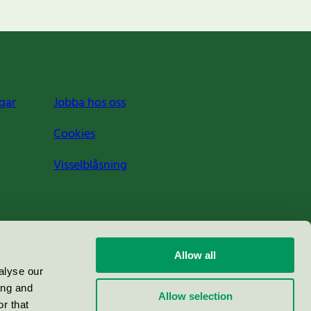
gar
Jobba hos oss
Cookies
Visselblåsning
Allow all
alyse our
ing and
Allow selection
r that