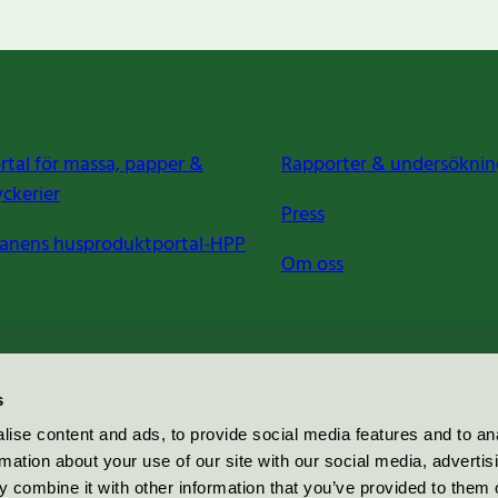
rtal för massa, papper &
Rapporter & undersöknin
yckerier
Press
anens husproduktportal-HPP
Om oss
s
ise content and ads, to provide social media features and to an
rmation about your use of our site with our social media, advertis
 combine it with other information that you’ve provided to them o