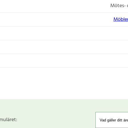
Mötes- 
Möbler
rmuläret: