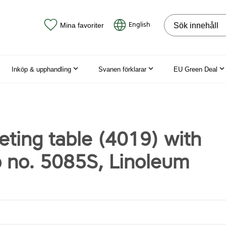
Sök på webbpla
English
Mina favoriter
Inköp & upphandling
Svanen förklarar
EU Green Deal
ting table (4019) with
p no. 5085S, Linoleum