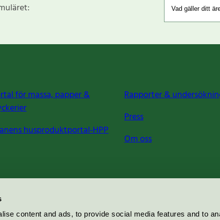
rmuläret:
rtal för massa, papper &
Rapporter & undersöknin
yckerier
Press
anens husproduktportal-HPP
Om oss
s
ise content and ads, to provide social media features and to an