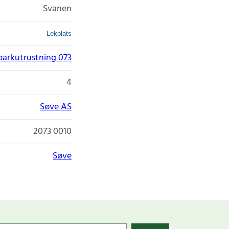
Svanen
Lekplats
parkutrustning 073
4
Søve AS
2073 0010
Søve