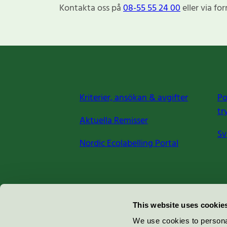
Kontakta oss på
08-55 55 24 00
eller via fo
Kriterier, ansökan & avgifter
Po
tr
Aktuella Remisser
Sv
Nordic Ecolabelling Portal
Miljömärkning Sverige AB
This website uses cookie
Box
38114
We use cookies to personal