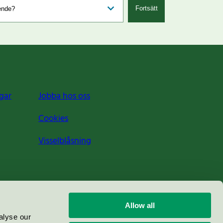
Fortsätt
gar
Jobba hos oss
Cookies
Visselblåsning
Allow all
alyse our