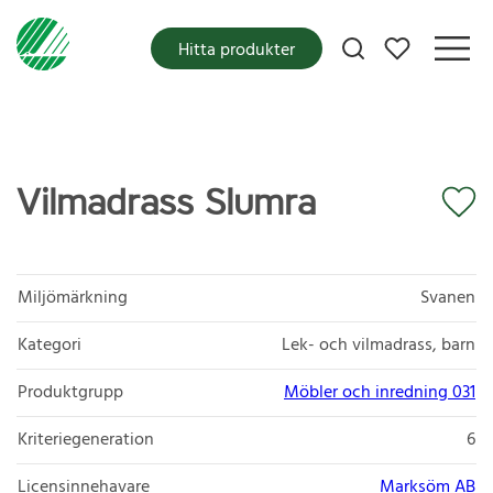
Mina favoriter
Hitta produkter
Vilmadrass Slumra
Miljömärkning
Svanen
Kategori
Lek- och vilmadrass, barn
Produktgrupp
Möbler och inredning 031
Kriteriegeneration
6
Licensinnehavare
Marksöm AB