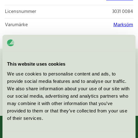
Licensnummer
3031 0084
Varumärke
Marksöm
Kontakta oss på
08-55 55 24 00
eller via formuläret:
This website uses cookies
We use cookies to personalise content and ads, to
provide social media features and to analyse our traffic.
We also share information about your use of our site with
our social media, advertising and analytics partners who
Fortsätt
may combine it with other information that you’ve
provided to them or that they’ve collected from your use
of their services.