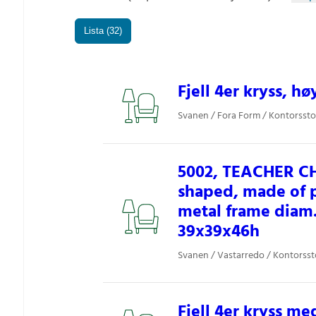
Lista (32)
Fjell 4er kryss, hø
Svanen / Fora Form / Kontorssto
5002, TEACHER CHA
shaped, made of 
metal frame diam
39x39x46h
Svanen / Vastarredo / Kontorsst
Fjell 4er kryss me