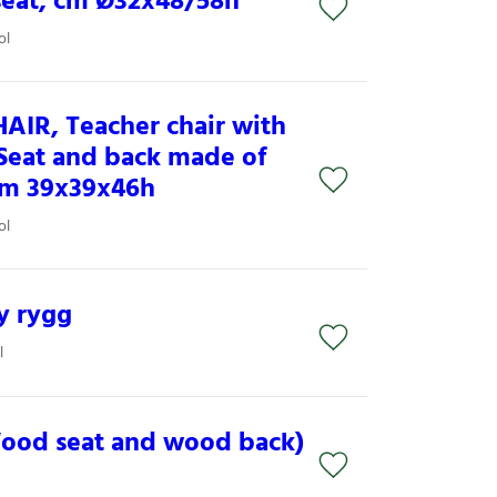
seat, cm Ø32x48/58h
ol
AIR, Teacher chair with
Seat and back made of
cm 39x39x46h
ol
øy rygg
l
ood seat and wood back)