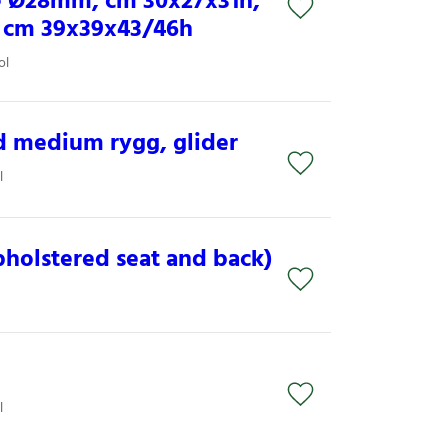
e Ø28mm, cm 30x27x31h,
 cm 39x39x43/46h
ol
ed medium rygg, glider
l
holstered seat and back)
l