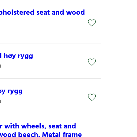
pholstered seat and wood
d høy rygg
l
øy rygg
l
r with wheels, seat and
wood beech. Metal frame