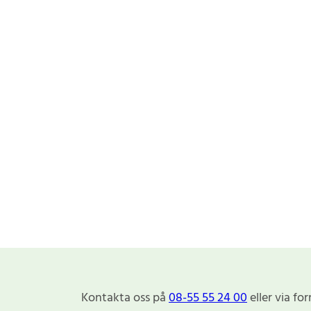
Kontakta oss på
08-55 55 24 00
eller via fo