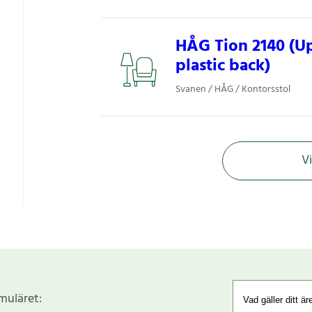
HÅG Tion 2140 (Up
plastic back)
Svanen / HÅG / Kontorsstol
Vi
rmuläret: