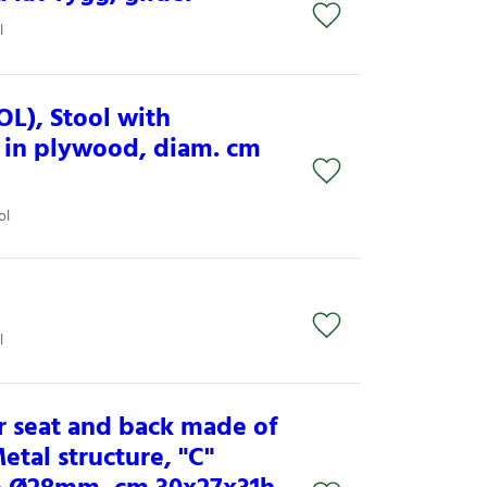
l
L), Stool with
in plywood, diam. cm
ol
l
r seat and back made of
tal structure, "C"