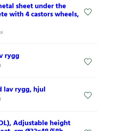
etal sheet under the
te with 4 castors wheels,
ol
v rygg
l
d lav rygg, hjul
l
L), Adjustable height