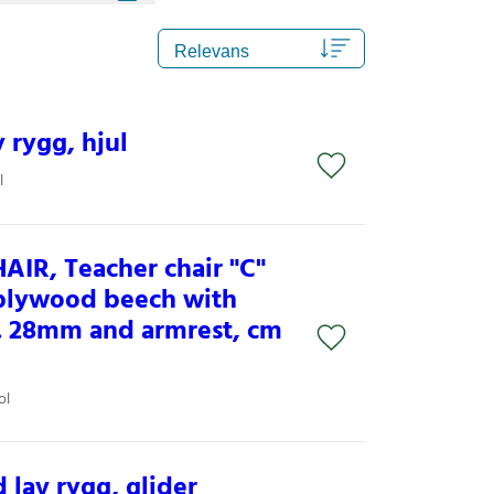
y rygg, hjul
l
IR, Teacher chair "C"
plywood beech with
. 28mm and armrest, cm
ol
d lav rygg, glider