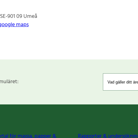
SE-901 09
Umeå
google maps
rmuläret:
rtal för massa, papper &
Rapporter & undersöknin