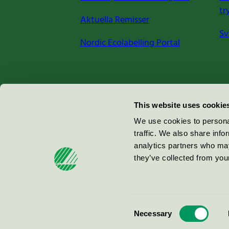
tr
Aktuella Remisser
Sv
Nordic Ecolabelling Portal
Miljömärkning Sverige AB
This website uses cookie
Box
38114
We use cookies to personal
traffic. We also share info
100 64
Stockholm
analytics partners who may
they’ve collected from your
© 2026
Consent
Necessary
Selection