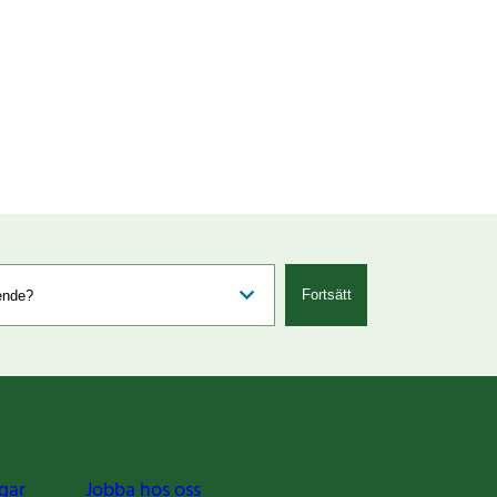
Fortsätt
gar
Jobba hos oss