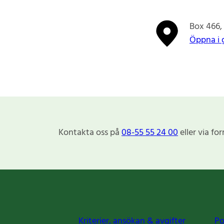
Box 466
Öppna i 
Kontakta oss på
08-55 55 24 00
eller via fo
Kriterier, ansökan & avgifter
Po