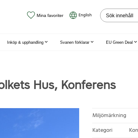
Sök på webbpla
English
Mina favoriter
Inköp & upphandling
Svanen förklarar
EU Green Deal
lkets Hus, Konferens
Miljömärkning
Kategori
Kon