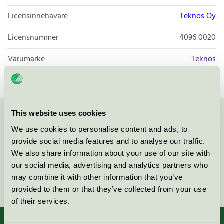
Licensinnehavare
Teknos Oy
Licensnummer
4096 0020
Varumärke
Teknos
This website uses cookies
Kontakta oss på
08-55 55 24 00
eller via formuläret:
We use cookies to personalise content and ads, to
provide social media features and to analyse our traffic.
We also share information about your use of our site with
our social media, advertising and analytics partners who
may combine it with other information that you’ve
Fortsätt
provided to them or that they’ve collected from your use
of their services.