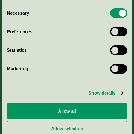
Consent
Necessary
Selection
Kriterier, ansökan & avgifter
Preferences
Aktuella Remisser
Statistics
Nordic Ecolabelling Portal
Marketing
Portal för massa, papper & tryckerier
Svanens husproduktportal-HPP
Show details
Rapporter & undersökningar
Allow all
Press
Allow selection