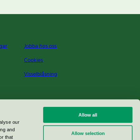
gar
Jobba hos oss
Cookies
Visselblåsning
Allow all
alyse our
ing and
Allow selection
r that