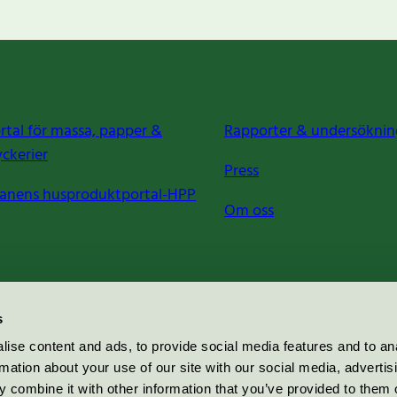
rtal för massa, papper &
Rapporter & undersöknin
yckerier
Press
anens husproduktportal-HPP
Om oss
s
ise content and ads, to provide social media features and to an
rmation about your use of our site with our social media, advertis
 combine it with other information that you’ve provided to them o