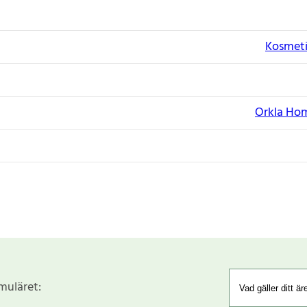
Kosmeti
Orkla Hom
rmuläret: