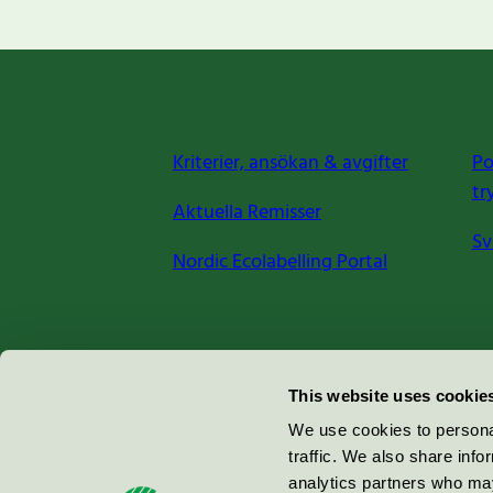
Kriterier, ansökan & avgifter
Po
tr
Aktuella Remisser
Sv
Nordic Ecolabelling Portal
Miljömärkning Sverige AB
This website uses cookie
Box
38114
We use cookies to personal
traffic. We also share info
100 64
Stockholm
analytics partners who may