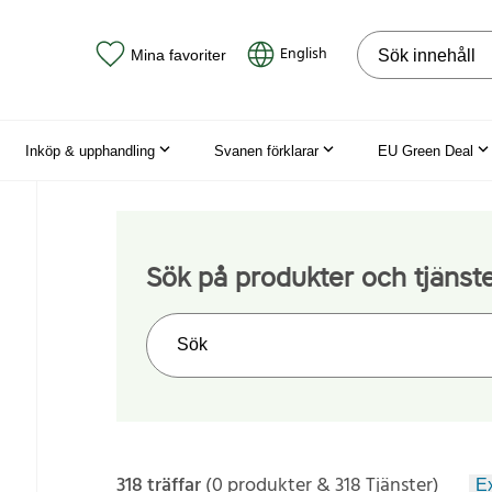
Sök på webbpla
English
Mina favoriter
Inköp & upphandling
Svanen förklarar
EU Green Deal
Sök på produkter och tjänst
Sök på webbplatsen
318 träffar
(0 produkter & 318 Tjänster)
Ex