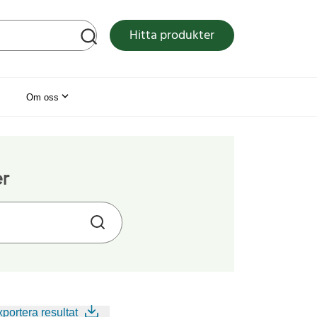
tsen
Hitta produkter
Om oss
er
portera resultat