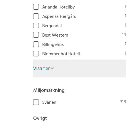
1
Arlanda Hotellby
1
Aspenäs Herrgård
1
Bergendal
14
Best Western
1
Billingehus
1
Blommenhof Hotell
Visa fler
Miljömärkning
318
Svanen
Övrigt