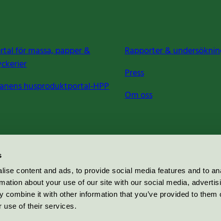
rtal för massa, papper &
Rapporter & undersöknin
yckerier
Press
anens husproduktportal-HPP
Om oss
s
ise content and ads, to provide social media features and to an
rmation about your use of our site with our social media, advertis
 combine it with other information that you’ve provided to them o
 use of their services.