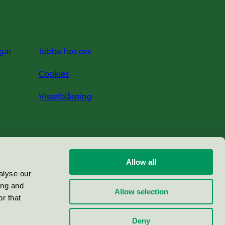
gar
Jobba hos oss
Cookies
Visselblåsning
Allow all
alyse our
ing and
Allow selection
r that
Deny