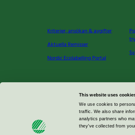
Kriterier, ansökan & avgifter
Po
tr
Aktuella Remisser
Sv
Nordic Ecolabelling Portal
Miljömärkning Sverige AB
This website uses cookie
Box
38114
We use cookies to personal
traffic. We also share info
100 64
Stockholm
analytics partners who may
they’ve collected from your