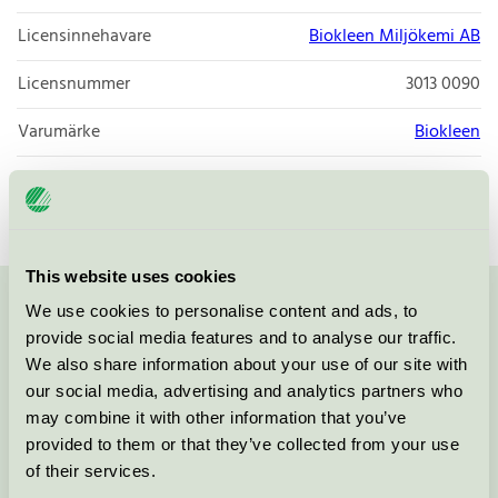
Licensinnehavare
Biokleen Miljökemi AB
Licensnummer
3013 0090
Varumärke
Biokleen
Licensnummer
3013 0090
This website uses cookies
We use cookies to personalise content and ads, to
Kontakta oss på
08-55 55 24 00
eller via formuläret:
provide social media features and to analyse our traffic.
We also share information about your use of our site with
our social media, advertising and analytics partners who
may combine it with other information that you’ve
Fortsätt
provided to them or that they’ve collected from your use
of their services.