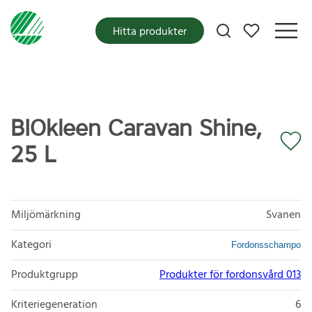
Mina favoriter
Hitta produkter
BIOkleen Caravan Shine,
25 L
Miljömärkning
Svanen
Kategori
Fordonsschampo
Produktgrupp
Produkter för fordonsvård 013
Kriteriegeneration
6