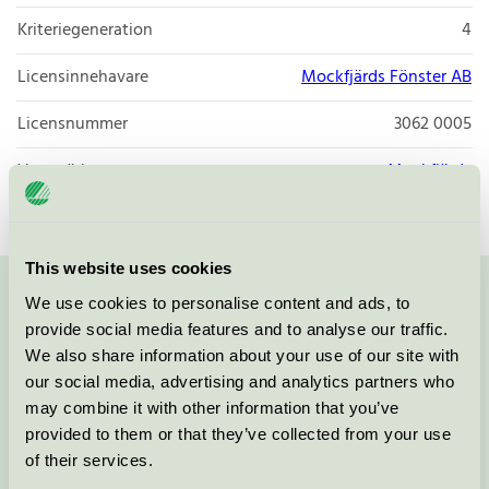
Kriteriegeneration
4
Licensinnehavare
Mockfjärds Fönster AB
Licensnummer
3062 0005
Varumärke
Mockfjärds
This website uses cookies
We use cookies to personalise content and ads, to
Kontakta oss på
08-55 55 24 00
eller via formuläret:
provide social media features and to analyse our traffic.
We also share information about your use of our site with
our social media, advertising and analytics partners who
may combine it with other information that you’ve
Fortsätt
provided to them or that they’ve collected from your use
of their services.