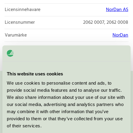
Licensinnehavare
NorDan AS
Licensnummer
2062 0007, 2062 0008
Varumärke
NorDan
Licensnummer
2062 0003
This website uses cookies
We use cookies to personalise content and ads, to
Kontakta oss på
08-55 55 24 00
eller via formuläret:
provide social media features and to analyse our traffic.
We also share information about your use of our site with
our social media, advertising and analytics partners who
may combine it with other information that you’ve
Fortsätt
provided to them or that they’ve collected from your use
of their services.