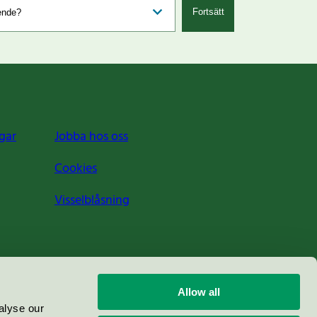
Fortsätt
gar
Jobba hos oss
Cookies
Visselblåsning
Allow all
alyse our