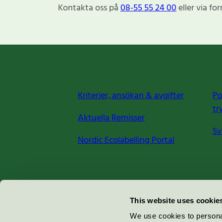
Kontakta oss på
08-55 55 24 00
eller via fo
Kriterier, ansökan & avgifter
Po
tr
Aktuella Remisser
Sv
Nordic Ecolabelling Portal
Miljömärkning Sverige AB
This website uses cookie
Box
38114
We use cookies to personal