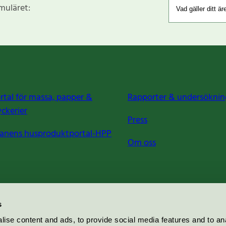
rmuläret:
rtal för massa, papper &
Rapporter & undersöknin
yckerier
Press
anens husproduktportal-HPP
Om oss
s
ise content and ads, to provide social media features and to an