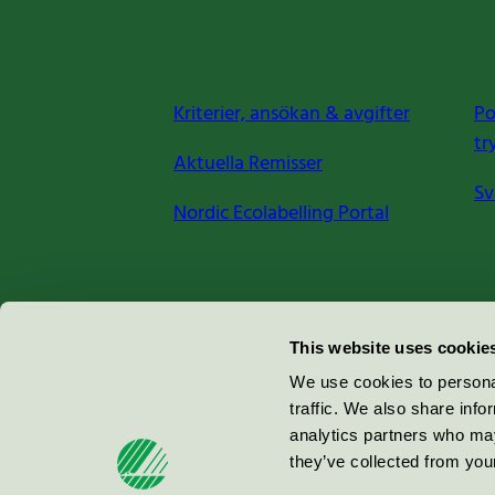
Kriterier, ansökan & avgifter
Po
tr
Aktuella Remisser
Sv
Nordic Ecolabelling Portal
Miljömärkning Sverige AB
This website uses cookie
Box
38114
We use cookies to personal
traffic. We also share info
100 64
Stockholm
analytics partners who may
they’ve collected from your