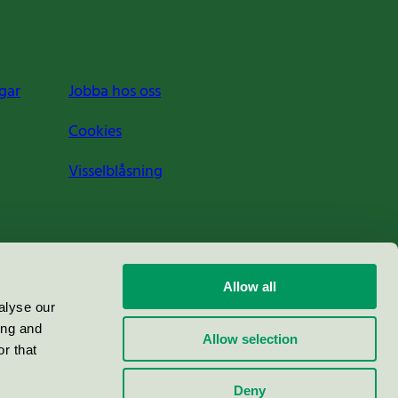
gar
Jobba hos oss
Cookies
Visselblåsning
Allow all
alyse our
ing and
Allow selection
r that
Deny