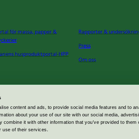
rtal för massa, papper &
Rapporter & undersöknin
yckerier
Press
anens husproduktportal-HPP
Om oss
s
ise content and ads, to provide social media features and to an
rmation about your use of our site with our social media, advertis
 combine it with other information that you’ve provided to them o
 use of their services.