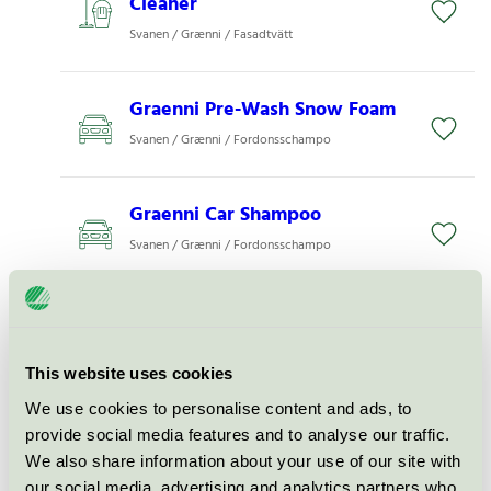
Cleaner
Svanen / Grænni / Fasadtvätt
Graenni Pre-Wash Snow Foam
Svanen / Grænni / Fordonsschampo
Graenni Car Shampoo
Svanen / Grænni / Fordonsschampo
Graenni Acidic Car Shampoo
Svanen / Grænni / Fordonsschampo
This website uses cookies
We use cookies to personalise content and ads, to
Graenni Wheel & Tyre Cleaner
provide social media features and to analyse our traffic.
Svanen / Grænni / Fälg- och däckrengöring
We also share information about your use of our site with
our social media, advertising and analytics partners who