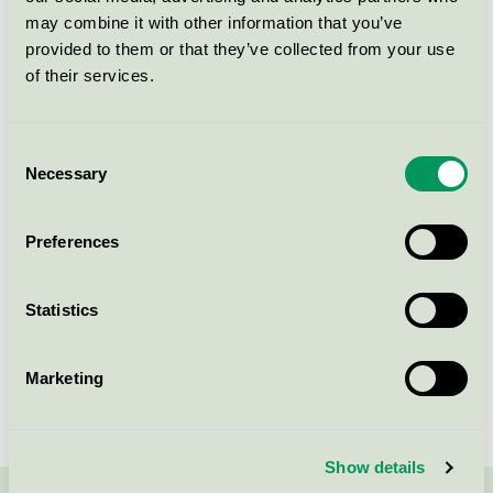
may combine it with other information that you’ve
Graenni Paint Brush Cleaner
provided to them or that they’ve collected from your use
Svanen / Grænni / Industriellt rengörings- och
of their services.
avfettningsmedel
Consent
Graenni Oil & Asphalt
Necessary
Selection
Remover
Svanen / Grænni / Industriellt rengörings- och
avfettningsmedel
Preferences
Statistics
Visa fler
Marketing
Show details