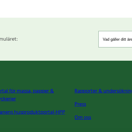
rmuläret:
rtal för massa, papper &
Rapporter & undersöknin
yckerier
Press
anens husproduktportal-HPP
Om oss