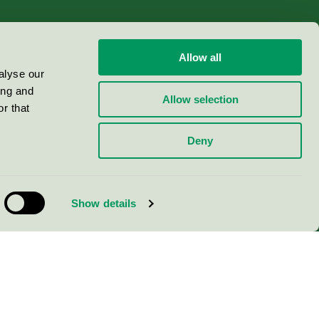
Allow all
alyse our
ing and
Allow selection
r that
Deny
Show details