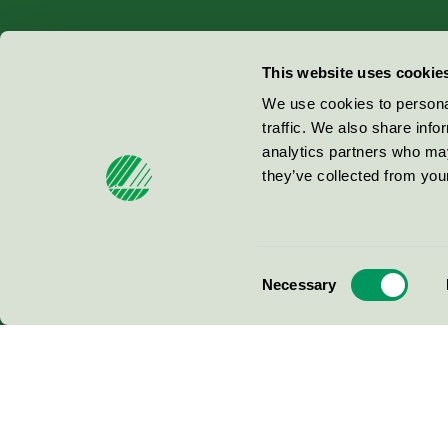
Miljömärkning Sverige AB
This website uses cookie
Box
38114
We use cookies to personal
traffic. We also share info
100 64
Stockholm
analytics partners who may
they’ve collected from your
© 2026
Consent
Necessary
Selection