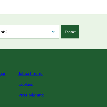
Fortsätt
gar
Jobba hos oss
Cookies
Visselblåsning