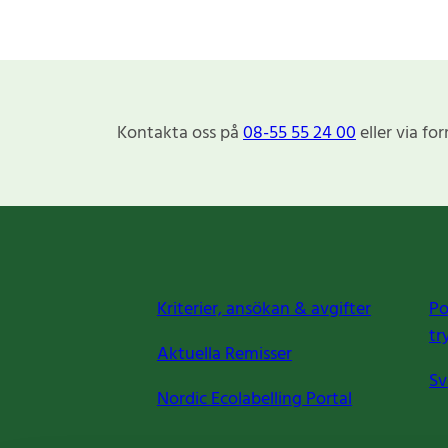
Kontakta oss på
08-55 55 24 00
eller via fo
Kriterier, ansökan & avgifter
Po
tr
Aktuella Remisser
Sv
Nordic Ecolabelling Portal