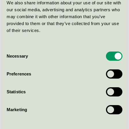
Dax Mild Hand Soap, 1000 ml
We also share information about your use of our site with
(238-6)
our social media, advertising and analytics partners who
Svanen / DAX / Handtvål, flytande
may combine it with other information that you’ve
provided to them or that they’ve collected from your use
of their services.
Dax Allroundtvål svagt
parfymerad, 600 ml (245-15)
Svanen / DAX / Handtvål, flytande
Consent
Necessary
Selection
Dax Allroundtvål oparfymerad,
Preferences
150 ml (261-24)
Svanen / DAX / Handtvål, flytande
Statistics
Visa fler
Marketing