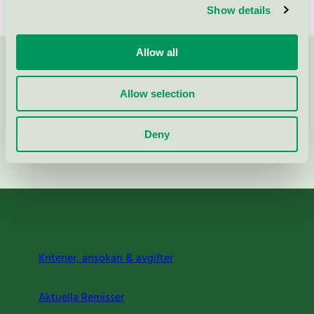
Show details
Allow all
Kontakta oss på
08-55 55 24 00
eller via formuläret:
Allow selection
Deny
Fortsätt
Kriterier, ansökan & avgifter
Aktuella Remisser