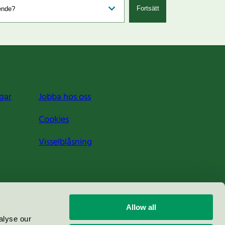
Fortsätt
gar
Jobba hos oss
Cookies
Visselblåsning
Allow all
alyse our