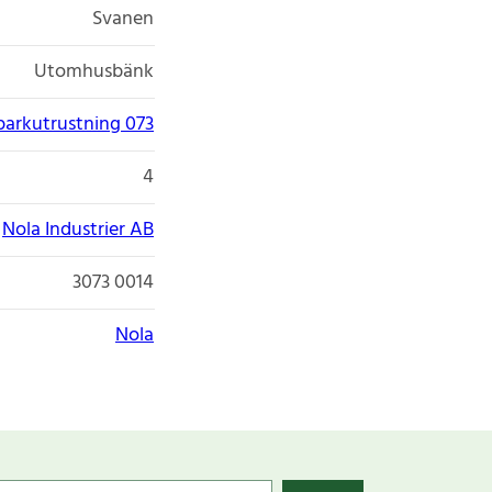
Svanen
Utomhusbänk
parkutrustning 073
4
Nola Industrier AB
3073 0014
Nola