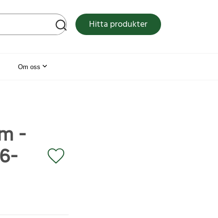
tsen
Hitta produkter
Om oss
m -
16-