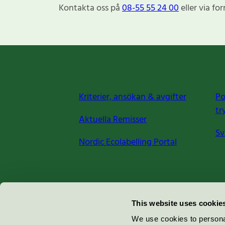
Kontakta oss på
08-55 55 24 00
eller via fo
Kriterier, ansökan & avgifter
Po
tr
Aktuella Remisser
Sv
Nordic Ecolabelling Portal
Miljömärkning Sverige AB
This website uses cookie
Box
38114
We use cookies to personal