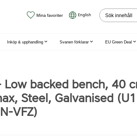
Sök på webbpla
English
Mina favoriter
Inköp & upphandling
Svanen förklarar
EU Green Deal
 Low backed bench, 40 c
nax, Steel, Galvanised (U
IN-VFZ)