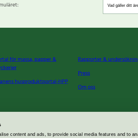
rmuläret:
rtal för massa, papper &
Rapporter & undersöknin
yckerier
Press
anens husproduktportal-HPP
Om oss
s
ise content and ads, to provide social media features and to an