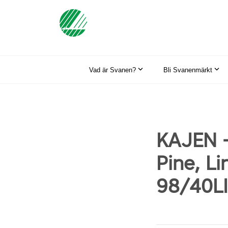
Vad är Svanen?
Bli Svanenmärkt
KAJEN -
Pine, Li
98/40L