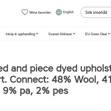
Sök på webbpla
English
Mina favoriter
Inköp & upphandling
Svanen förklarar
EU Green Deal
ed and piece dyed uphols
art. Connect: 48% Wool, 
, 9% pa, 2% pes