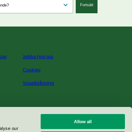
Fortsätt
gar
Jobba hos oss
Cookies
Visselblåsning
Allow all
alyse our