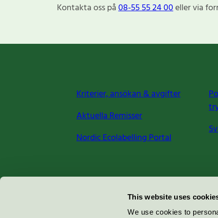
Kontakta oss på
08-55 55 24 00
eller via fo
Kriterier, ansökan & avgifter
Po
tr
Aktuella Remisser
Sv
Nordic Ecolabelling Portal
Miljömärkning Sverige AB
This website uses cookie
Box
38114
We use cookies to personal