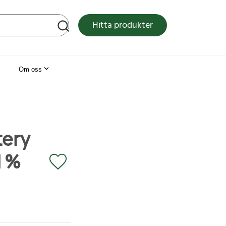
tsen
Hitta produkter
Om oss
tery
41%