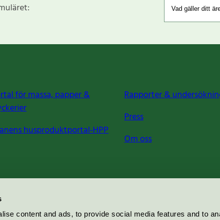
rmuläret:
rtal för massa, papper &
Rapporter & undersöknin
yckerier
Press
anens husproduktportal-HPP
Om oss
s
ise content and ads, to provide social media features and to an