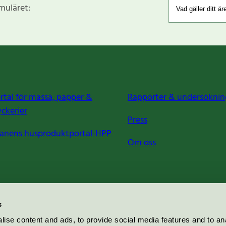
rmuläret:
rtal för massa, papper &
Rapporter & undersöknin
yckerier
Press
anens husproduktportal-HPP
Om oss
s
ise content and ads, to provide social media features and to an