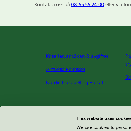
Kontakta oss på
08-55 55 24 00
eller via fo
Kriterier, ansökan & avgifter
Po
tr
Aktuella Remisser
Sv
Nordic Ecolabelling Portal
Miljömärkning Sverige AB
This website uses cookie
Box
38114
We use cookies to personal