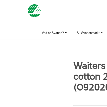
Vad är Svanen?
Bli Svanenmärkt
Waiters
cotton 
(O9202