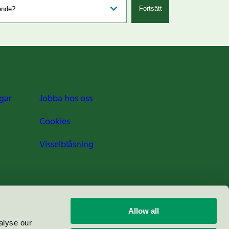
Fortsätt
gar
Jobba hos oss
Cookies
Visselblåsning
Allow all
alyse our