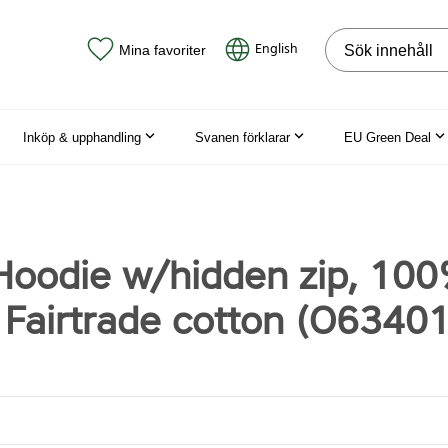
Sök på webbpla
English
Mina favoriter
Inköp & upphandling
Svanen förklarar
EU Green Deal
Hoodie w/hidden zip, 10
 Fairtrade cotton (O63401