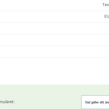
Tex
EU
rmuläret: