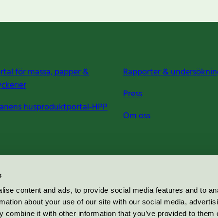
rtal för massa, papper &
Rapporter & undersöknin
yckerier
Press
anens husproduktportal-HPP
Om oss
s
ise content and ads, to provide social media features and to an
rmation about your use of our site with our social media, advertis
 combine it with other information that you’ve provided to them o