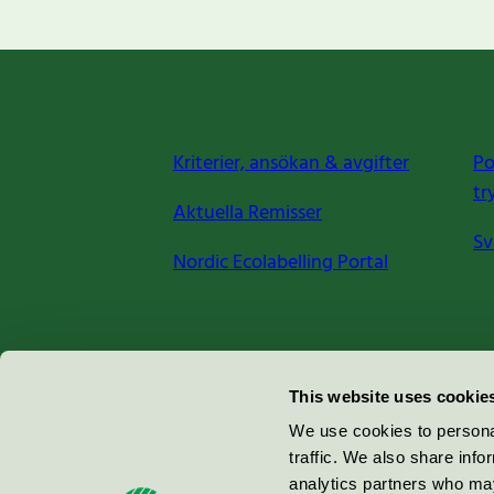
Kriterier, ansökan & avgifter
Po
tr
Aktuella Remisser
Sv
Nordic Ecolabelling Portal
Miljömärkning Sverige AB
This website uses cookie
Box
38114
We use cookies to personal
traffic. We also share info
100 64
Stockholm
analytics partners who may