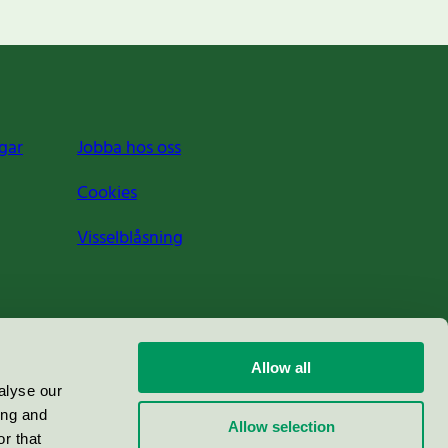
gar
Jobba hos oss
Cookies
Visselblåsning
Allow all
alyse our
ing and
Allow selection
r that