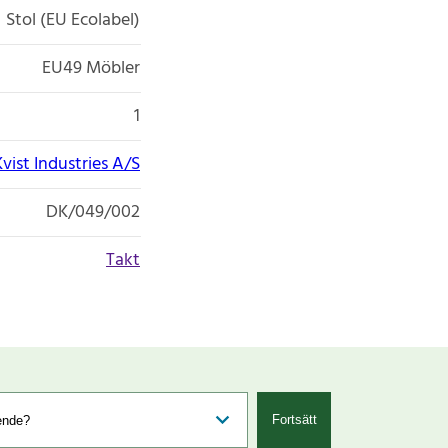
Stol (EU Ecolabel)
EU49 Möbler
1
Kvist Industries A/S
DK/049/002
Takt
Fortsätt