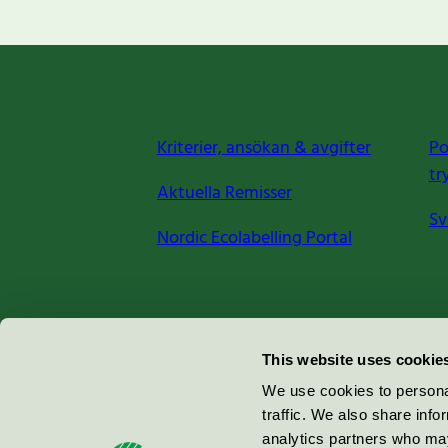
Kriterier, ansökan & avgifter
Po
tr
Aktuella Remisser
Sv
Nordic Ecolabelling Portal
Miljömärkning Sverige AB
This website uses cookie
Box
38114
We use cookies to personal
traffic. We also share info
100 64
Stockholm
analytics partners who may