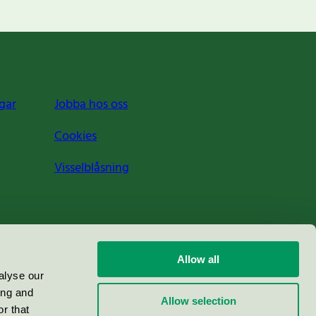
gar
Jobba hos oss
Cookies
Visselblåsning
Allow all
alyse our
ing and
Allow selection
r that