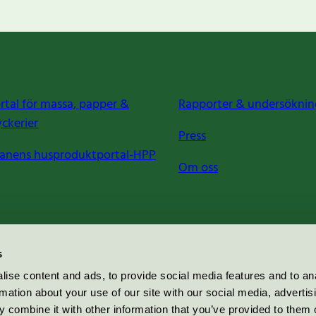
rtal för massa, papper &
Rapporter & undersöknin
yckerier
Press
anens husproduktportal-HPP
Om oss
s
ise content and ads, to provide social media features and to an
rmation about your use of our site with our social media, advertis
 combine it with other information that you’ve provided to them o