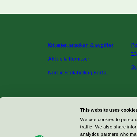
Kriterier, ansökan & avgifter
Po
tr
Aktuella Remisser
Sv
Nordic Ecolabelling Portal
Miljömärkning Sverige AB
This website uses cookie
Box
38114
We use cookies to personal
traffic. We also share info
100 64
Stockholm
analytics partners who may