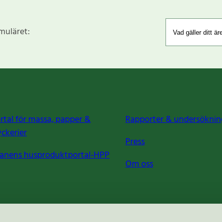
rmuläret:
rtal för massa, papper &
Rapporter & undersöknin
yckerier
Press
anens husproduktportal-HPP
Om oss