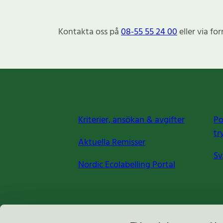
Kontakta oss på
08-55 55 24 00
eller via fo
Kriterier, ansökan & avgifter
Po
tr
Aktuella Remisser
Sv
Nordic Ecolabelling Portal
Miljömärkning Sverige AB