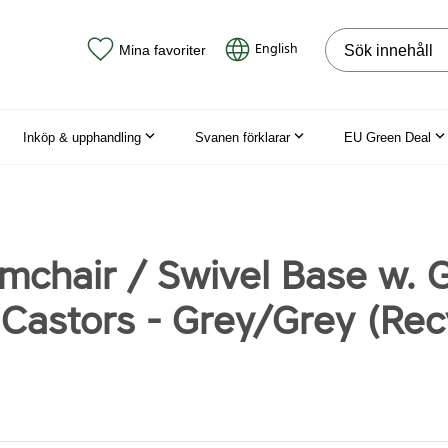
Sök på webbpla
English
Mina favoriter
Inköp & upphandling
Svanen förklarar
EU Green Deal
rmchair / Swivel Base w. 
d Castors - Grey/Grey (Re