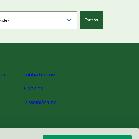
Fortsätt
gar
Jobba hos oss
Cookies
Visselblåsning