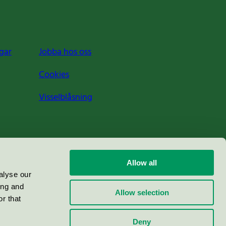
gar
Jobba hos oss
Cookies
Visselblåsning
Allow all
alyse our
ing and
Allow selection
r that
Deny