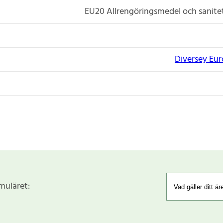
EU20 Allrengöringsmedel och sanit
Diversey Eu
rmuläret: