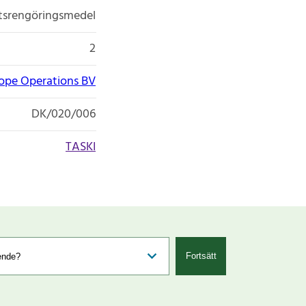
etsrengöringsmedel
2
rope Operations BV
DK/020/006
TASKI
Fortsätt