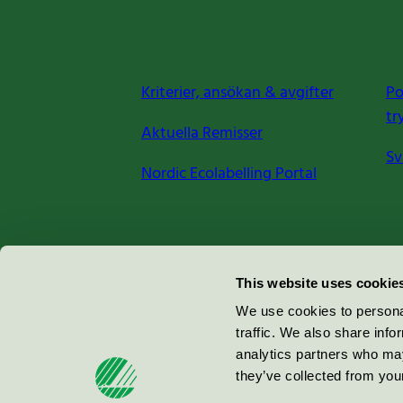
Kriterier, ansökan & avgifter
Po
tr
Aktuella Remisser
Sv
Nordic Ecolabelling Portal
Miljömärkning Sverige AB
This website uses cookie
Box
38114
We use cookies to personal
traffic. We also share info
100 64
Stockholm
analytics partners who may
they’ve collected from your