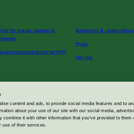
rtal för massa, papper &
Rapporter & undersöknin
yckerier
Press
anens husproduktportal-HPP
Om oss
s
ise content and ads, to provide social media features and to an
rmation about your use of our site with our social media, advertis
 combine it with other information that you’ve provided to them o
 use of their services.