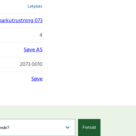
Lekplats
parkutrustning 073
4
Søve AS
2073 0010
Søve
Fortsätt