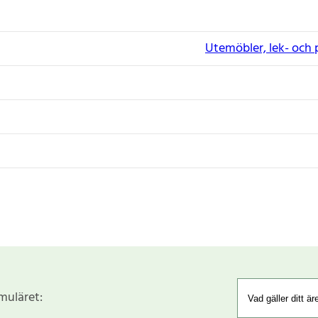
Utemöbler, lek- och 
rmuläret: