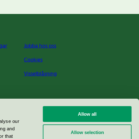
gar
Jobba hos oss
Cookies
Visselblåsning
Allow all
alyse our
ing and
Allow selection
r that