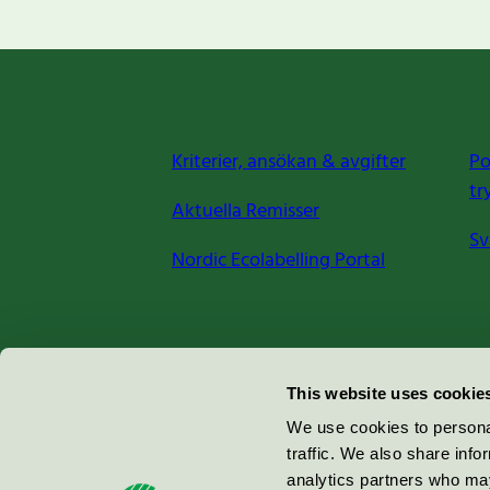
Kriterier, ansökan & avgifter
Po
tr
Aktuella Remisser
Sv
Nordic Ecolabelling Portal
Miljömärkning Sverige AB
This website uses cookie
Box
38114
We use cookies to personal
traffic. We also share info
100 64
Stockholm
analytics partners who may