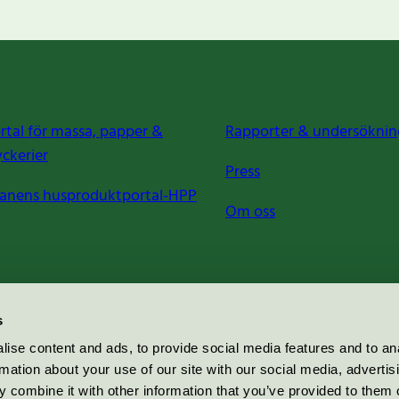
rtal för massa, papper &
Rapporter & undersöknin
yckerier
Press
anens husproduktportal-HPP
Om oss
s
ise content and ads, to provide social media features and to an
rmation about your use of our site with our social media, advertis
 combine it with other information that you’ve provided to them o