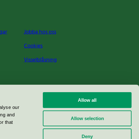
gar
Jobba hos oss
Cookies
Visselblåsning
Allow all
alyse our
ing and
Allow selection
r that
Deny