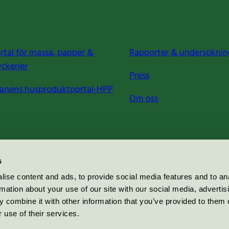
rtal för massa, papper &
Rapporter & undersöknin
yckerier
Press
anens husproduktportal-HPP
Om oss
s
ise content and ads, to provide social media features and to an
rmation about your use of our site with our social media, advertis
 combine it with other information that you’ve provided to them o
 use of their services.