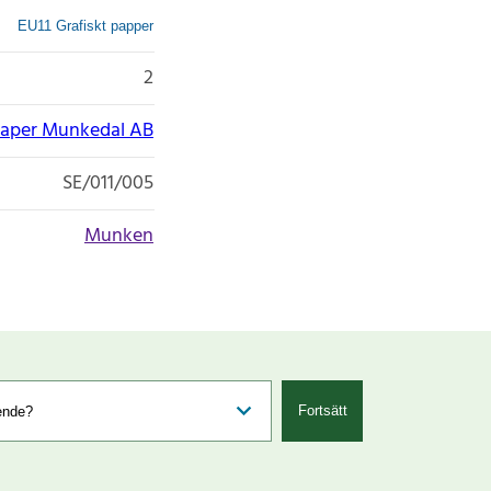
EU11 Grafiskt papper
2
Paper Munkedal AB
SE/011/005
Munken
Fortsätt