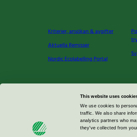
Kriterier, ansökan & avgifter
Po
tr
Aktuella Remisser
Sv
Nordic Ecolabelling Portal
Miljömärkning Sverige AB
This website uses cookie
Box
38114
We use cookies to personal
traffic. We also share info
100 64
Stockholm
analytics partners who may
they’ve collected from your