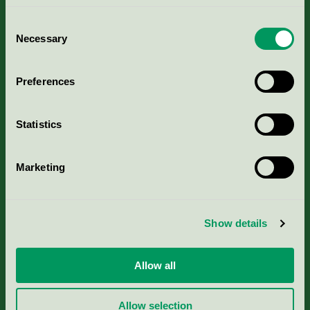
Consent
Necessary
Selection
Kriterier, ansökan & avgifter
Preferences
Aktuella Remisser
Statistics
Nordic Ecolabelling Portal
Marketing
Portal för massa, papper & tryckerier
Svanens husproduktportal-HPP
Show details
Rapporter & undersökningar
Allow all
Press
Allow selection