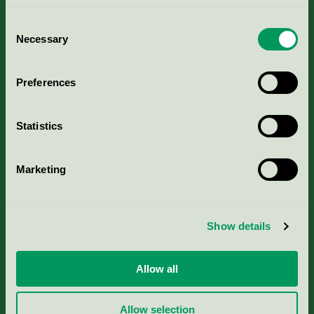
Consent
Necessary
Selection
Kriterier, ansökan & avgifter
Preferences
Aktuella Remisser
Statistics
Nordic Ecolabelling Portal
Marketing
Portal för massa, papper & tryckerier
Svanens husproduktportal-HPP
Show details
Rapporter & undersökningar
Allow all
Press
Allow selection