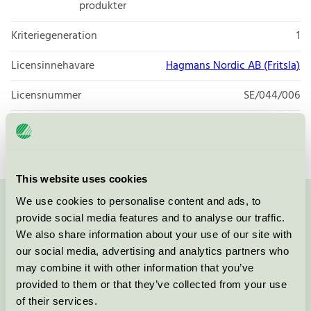
produkter
Kriteriegeneration
1
Licensinnehavare
Hagmans Nordic AB (Fritsla)
Licensnummer
SE/044/006
Varumärke
Hagmans
This website uses cookies
We use cookies to personalise content and ads, to
Kontakta oss på
08-55 55 24 00
eller via formuläret:
provide social media features and to analyse our traffic.
We also share information about your use of our site with
our social media, advertising and analytics partners who
may combine it with other information that you’ve
provided to them or that they’ve collected from your use
Fortsätt
of their services.