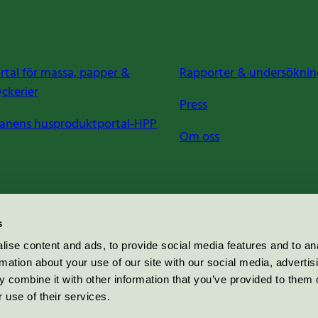
rtal för massa, papper &
Rapporter & undersöknin
yckerier
Press
anens husproduktportal-HPP
Om oss
s
ise content and ads, to provide social media features and to an
rmation about your use of our site with our social media, advertis
 combine it with other information that you’ve provided to them o
 use of their services.