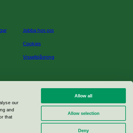
gar
Jobba hos oss
Cookies
Visselblåsning
Allow all
alyse our
ing and
Allow selection
r that
Deny