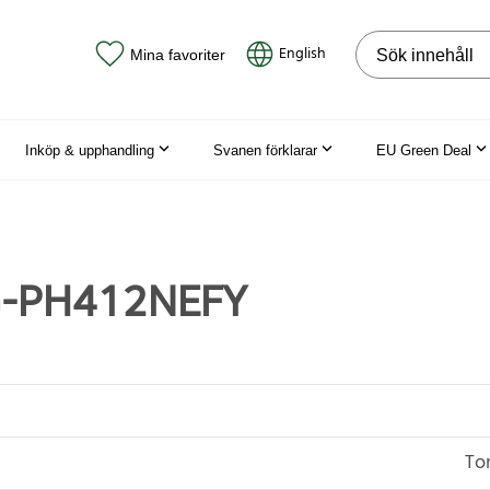
Sök på webbpla
English
Mina favoriter
Inköp & upphandling
Svanen förklarar
EU Green Deal
-PH412NEFY
Ton