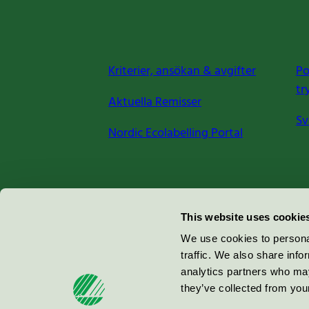
Kriterier, ansökan & avgifter
Po
tr
Aktuella Remisser
Sv
Nordic Ecolabelling Portal
Miljömärkning Sverige AB
This website uses cookie
Box
38114
We use cookies to personal
traffic. We also share info
100 64
Stockholm
analytics partners who may
they’ve collected from your