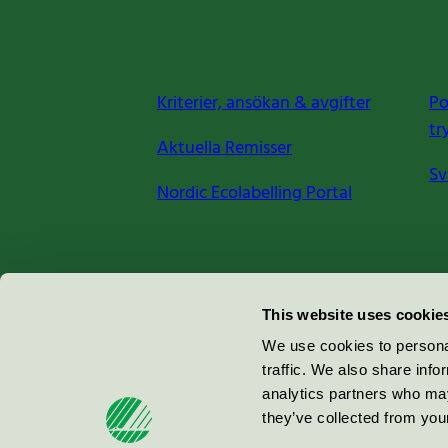
Kriterier, ansökan & avgifter
Po
tr
Aktuella Remisser
Sv
Nordic Ecolabelling Portal
Miljömärkning Sverige AB
This website uses cookie
Box
38114
We use cookies to personal
traffic. We also share info
100 64
Stockholm
analytics partners who may
they’ve collected from your