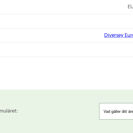
EU
Diversey Eu
rmuläret: