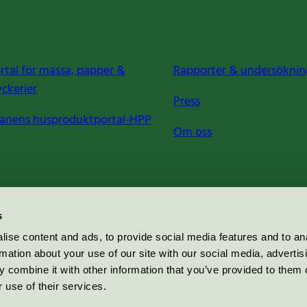
rtal för massa, papper &
Rapporter & undersöknin
yckerier
Press
anens husproduktportal-HPP
Om oss
s
ise content and ads, to provide social media features and to an
rmation about your use of our site with our social media, advertis
 combine it with other information that you’ve provided to them o
 use of their services.