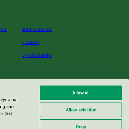
gar
Jobba hos oss
Cookies
Visselblåsning
Allow all
alyse our
ing and
Allow selection
r that
Deny