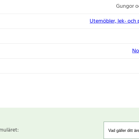
Gungor o
Utemöbler, lek- och 
No
rmuläret: