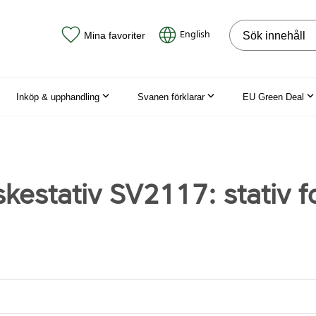
Sök på webbpla
English
Mina favoriter
Inköp & upphandling
Svanen förklarar
EU Green Deal
kestativ SV2117: stativ f