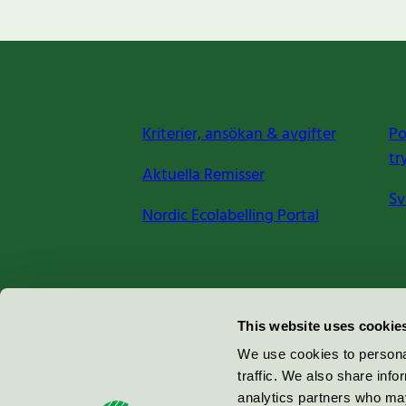
Kriterier, ansökan & avgifter
Po
tr
Aktuella Remisser
Sv
Nordic Ecolabelling Portal
Miljömärkning Sverige AB
This website uses cookie
Box
38114
We use cookies to personal
traffic. We also share info
100 64
Stockholm
analytics partners who may