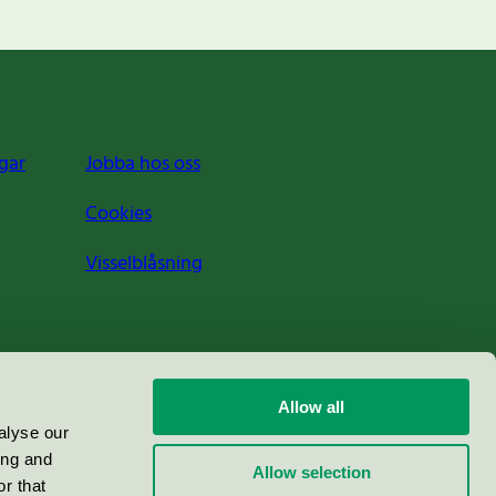
gar
Jobba hos oss
Cookies
Visselblåsning
Allow all
alyse our
ing and
Allow selection
r that