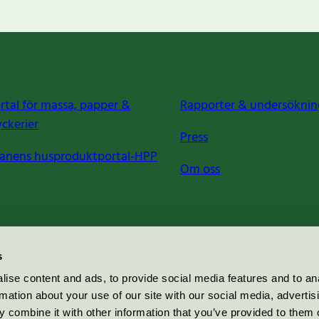
rtal för massa, papper &
Rapporter & undersöknin
yckerier
Press
anens husproduktportal-HPP
Om oss
s
ise content and ads, to provide social media features and to an
rmation about your use of our site with our social media, advertis
 combine it with other information that you’ve provided to them o