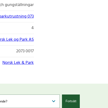
ch gungställningar
parkutrustning 073
4
rsk Lek og Park AS
2073 0017
Norsk Lek & Park
Fortsätt