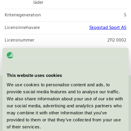
läder
Kriteriegeneration
5
Licensinnehavare
Skogstad Sport AS
Licensnummer
2112 0002
Varumärke
Skogstad
This website uses cookies
We use cookies to personalise content and ads, to
Kontakta oss på
08-55 55 24 00
eller via formuläret:
provide social media features and to analyse our traffic.
We also share information about your use of our site with
our social media, advertising and analytics partners who
may combine it with other information that you’ve
provided to them or that they’ve collected from your use
Fortsätt
of their services.