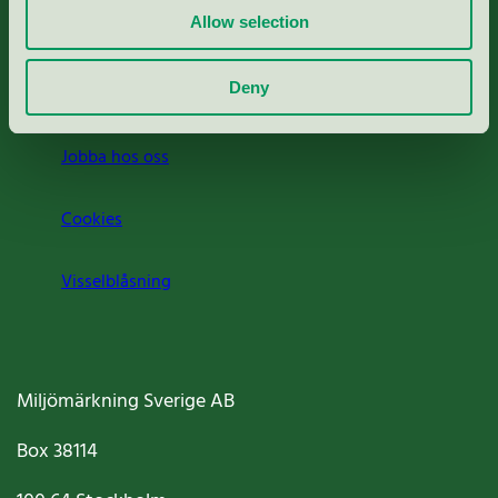
Allow selection
Press
Deny
Om oss
Jobba hos oss
Cookies
Visselblåsning
Miljömärkning Sverige AB
Box
38114