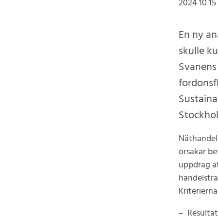
2024 10 15
En ny an
skulle k
Svanens 
fordonsf
Sustaina
Stockho
Näthandeln
orsakar be
uppdrag at
handelstra
Kriteriern
– Resultat