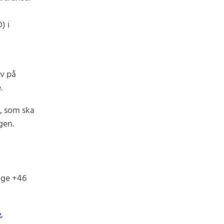
) i
av på
.
”, som ska
gen.
ige +46
e
,