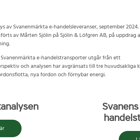
ys av Svanenmärkta e-handelsleveranser, september 2024.
örts av Mårten Sjölin på Sjölin & Löfgren AB, på uppdrag 
ing.
 Svanenmärkta e-handelstransporter utgår från ett
erspektiv och analysen har avgränsats till tre huvudsakliga k
fordonsflotta, nya fordon och förnybar energi.
tanalysen
Svanens 
handelst
är
L