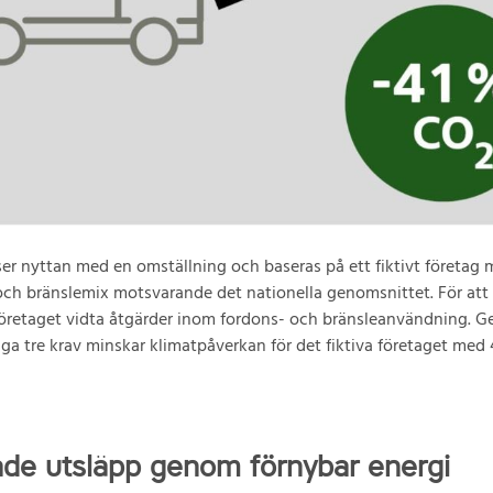
er nyttan med en omställning och baseras på ett fiktivt företag
och bränslemix motsvarande det nationella genomsnittet. För at
företaget vidta åtgärder inom fordons- och bränsleanvändning. 
iga tre krav minskar klimatpåverkan för det fiktiva företaget med 4
de utsläpp genom förnybar energi