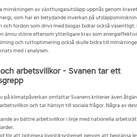
ta minskningen av växthusgasutsläpp uppnås genom krave
nergi, som har en betydande inverkan på utsläppsminsknin
n och fordon som drivs med biogas bidrar också väsentligt. 
ten ännu större eftersom ytterligare krav som energieffektivi
rning och ruttoptimering också skulle bidra till minskning
äknats med i analysen.
 och arbetsvillkor - Svanen tar ett
sgrepp
v på klimatpåverkan omfattar Svanens kriterier även åtgä
arbetsvillkor och tar hänsyn till sociala frågor. Några av des
ande av bättre arbetsvillkor i linje med nationella arbetsrät
arder.
id för att optimera logistiksystemet genom att begränsa l