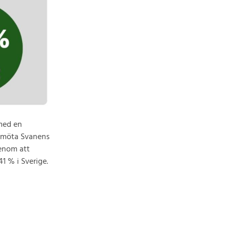
 med en
t möta Svanens
Genom att
1 % i Sverige.