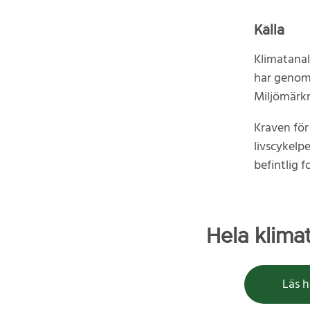
Källa
Klimatanal
har genomf
Miljömärkn
Kraven för
livscykelp
befintlig 
Hela klima
Läs h