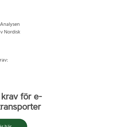
 Analysen
av Nordisk
rav:
krav för e-
ransporter
äs här