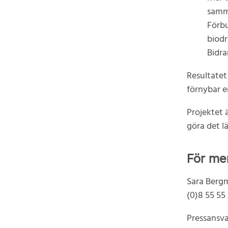
samm
Förbu
biodr
Bidra
Resultatet
förnybar en
Projektet ä
göra det l
För me
Sara Bergm
(0)8 55 55
Pressansva