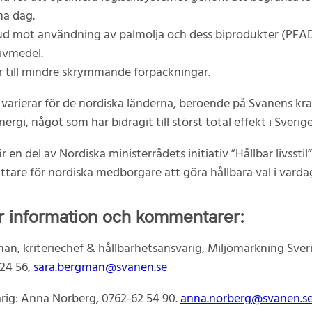
a dag.
d mot användning av palmolja och dess biprodukter (PFAD
ivmedel.
r till mindre skrymmande förpackningar.
 varierar för de nordiska länderna, beroende på Svanens kr
ergi, något som har bidragit till störst total effekt i Sverige
r en del av Nordiska ministerrådets initiativ ”Hållbar livsstil
ättare för nordiska medborgare att göra hållbara val i varda
r information och kommentarer:
an, kriteriechef & hållbarhetsansvarig, Miljömärkning Sver
 24 56,
sara.bergman@svanen.se
rig: Anna Norberg, 0762-62 54 90.
anna.norberg@svanen.s