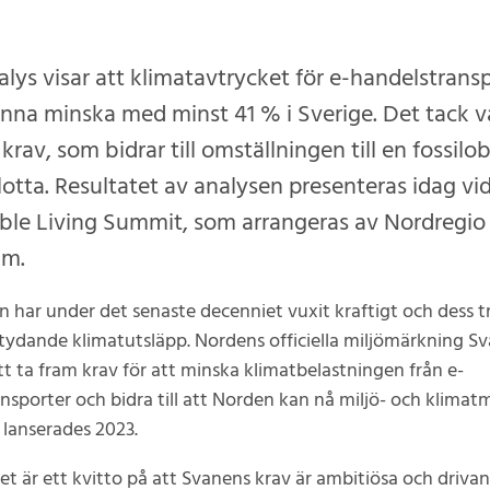
alys visar att klimatavtrycket för e-handelstrans
unna minska med minst 41 % i Sverige. Det tack v
krav, som bidrar till omställningen till en fossil
lotta. Resultatet av analysen presenteras idag vi
ble Living Summit, som arrangeras av Nordregio 
lm.
 har under det senaste decenniet vuxit kraftigt och dess t
tydande klimatutsläpp. Nordens officiella miljömärkning Sva
t ta fram krav för att minska klimatbelastningen från e-
nsporter och bidra till att Norden kan nå miljö- och klimatm
a lanserades 2023.
et är ett kvitto på att Svanens krav är ambitiösa och driva