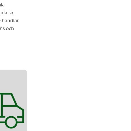
ila
nda sin
 handlar
ens och