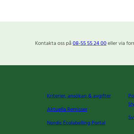
Kontakta oss på
08-55 55 24 00
eller via fo
Kriterier, ansökan & avgifter
Po
tr
Aktuella Remisser
Sv
Nordic Ecolabelling Portal