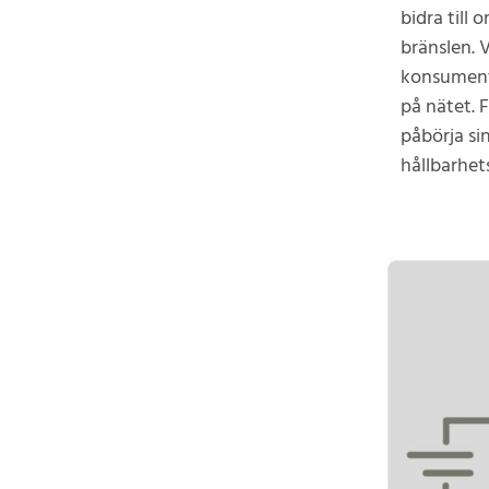
bidra till
bränslen. 
konsument
på nätet. 
påbörja si
hållbarhet