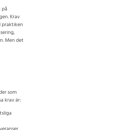
t på
gen. Krav
I praktiken
sering,
en. Men det
rder som
sa krav är:
tsliga
everanser