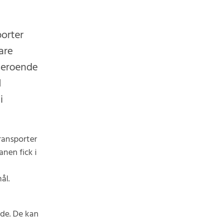
porter
are
oberoende
d
i
ransporter
nen fick i
ål.
nde. De kan