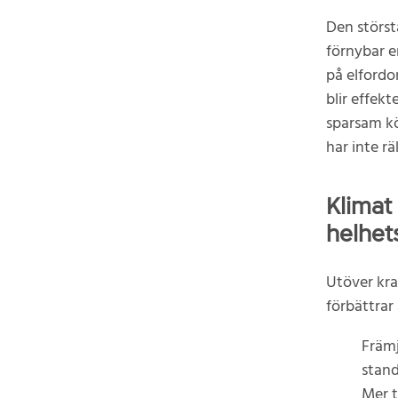
Den störs
förnybar e
på elfordo
blir effek
sparsam kö
har inte r
Klimat
helhet
Utöver kra
förbättrar 
Främj
stand
Mer t