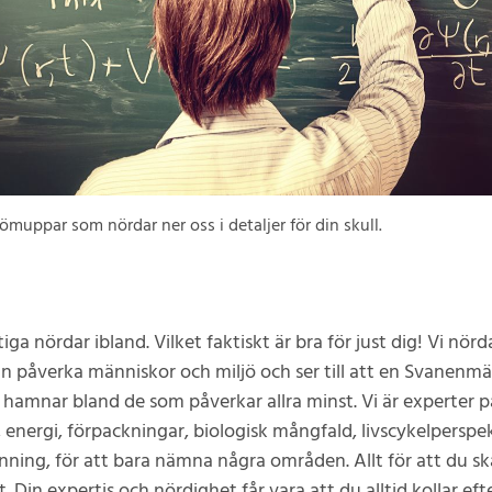
jömuppar som nördar ner oss i detaljer för din skull.
iktiga nördar ibland. Vilket faktiskt är bra för just dig! Vi nörd
an påverka människor och miljö och ser till att en Svanenmä
st hamnar bland de som påverkar allra minst. Vi är experter p
, energi, förpackningar, biologisk mångfald, livscykelperspe
nning, för att bara nämna några områden. Allt för att du sk
. Din expertis och nördighet får vara att du alltid kollar ef