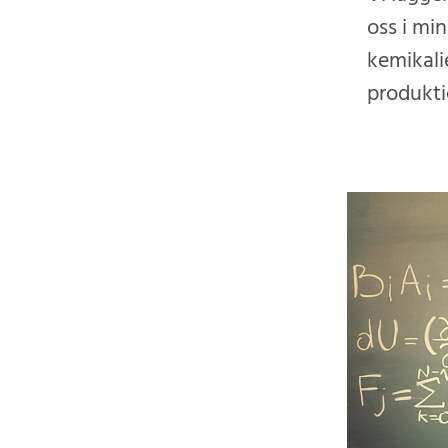
oss i mi
kemikalie
produktio