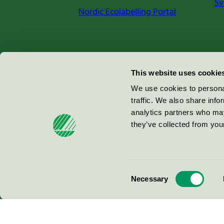
Sv
Nordic Ecolabelling Portal
Miljömärkning Sverige AB
This website uses cookie
Box
38114
We use cookies to personal
traffic. We also share info
100 64
Stockholm
analytics partners who may
they’ve collected from your
© 2026
Consent
Necessary
Selection