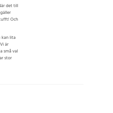
r det till
gäller
tufft! Och
 kan lita
Vi är
la små val
r stor