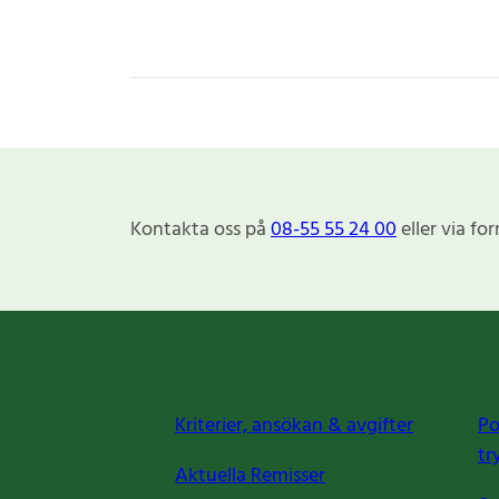
Kontakta oss på
08-55 55 24 00
eller via fo
Kriterier, ansökan & avgifter
Po
tr
Aktuella Remisser