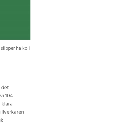
slipper ha koll
 det
vi 104
 klara
illverkaren
sk