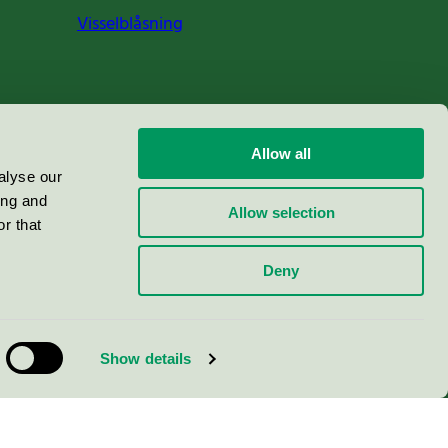
Visselblåsning
Allow all
alyse our
ing and
Allow selection
r that
Deny
Show details