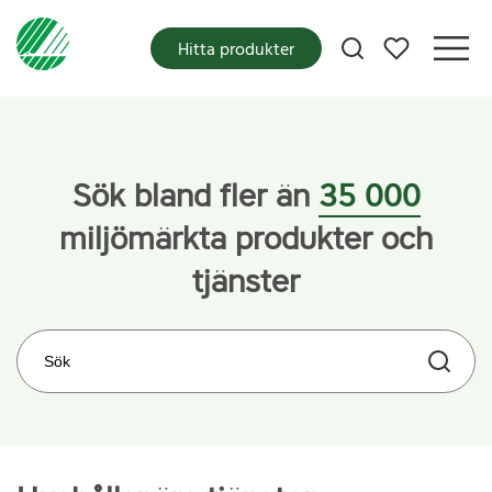
Mina favoriter
Hitta produkter
Startsida
Kategorier
Hushållsnära tjänster
Sök bland fler än
35 000
miljömärkta produkter och
tjänster
Sök på webbplatsen