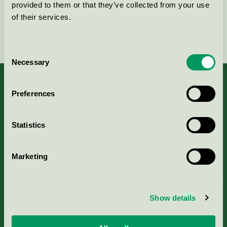
provided to them or that they’ve collected from your use
of their services.
Fortsätt
Consent
Necessary
Selection
Preferences
Kriterier, ansökan & avgifter
Statistics
Aktuella Remisser
Marketing
Nordic Ecolabelling Portal
Portal för massa, papper & tryckerier
Show details