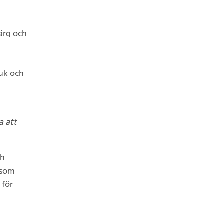
ärg och
ruk och
a att
ch
 som
 för