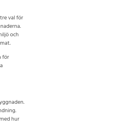
re val för
gnaderna.
miljö och
imat.
 för
ga
byggnaden.
ndning.
t med hur