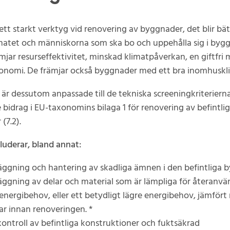
ett starkt verktyg vid renovering av byggnader, det blir bätt
imatet och människorna som ska bo och uppehålla sig i byg
mjar resurseffektivitet, minskad klimatpåverkan, en giftfri 
konomi. De främjar också byggnader med ett bra inomhuskl
a är dessutom anpassade till de tekniska screeningkriterierna
bidrag i EU-taxonomins bilaga 1 för renovering av befintli
(7.2).
luderar, bland annat:
äggning och hantering av skadliga ämnen i den befintliga 
äggning av delar och material som är lämpliga för återanvä
energibehov, eller ett betydligt lägre energibehov, jämför
ar innan renoveringen. *
ontroll av befintliga konstruktioner och fuktsäkrad