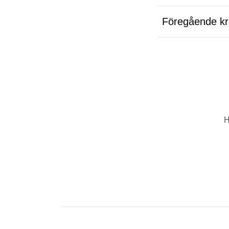
Föregående kri
H