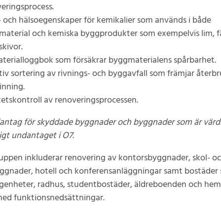
eringsprocess.
- och hälsoegenskaper för kemikalier som används i både
aterial och kemiska byggprodukter som exempelvis lim, f
kivor.
terialloggbok som försäkrar byggmaterialens spårbarhet.
tiv sortering av rivnings- och byggavfall som främjar återb
inning.
tetskontroll av renoveringsprocessen.
ntag för skyddade byggnader och byggnader som är värd
igt undantaget i O7.
ppen inkluderar renovering av kontorsbyggnader, skol- o
yggnader, hotell och konferensanläggningar samt bostäder
genheter, radhus, studentbostäder, äldreboenden och hem
med funktionsnedsättningar.