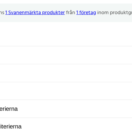
nns
1 Svanenmärkta produkter
från
1 företag
inom produktg
terierna
iterierna