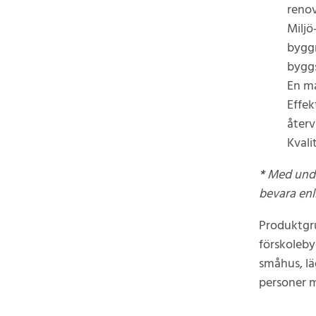
renov
Miljö
byggm
byggs
En ma
Effek
återv
Kvali
*
Med unda
bevara enl
Produktgru
förskoleb
småhus, lä
personer 