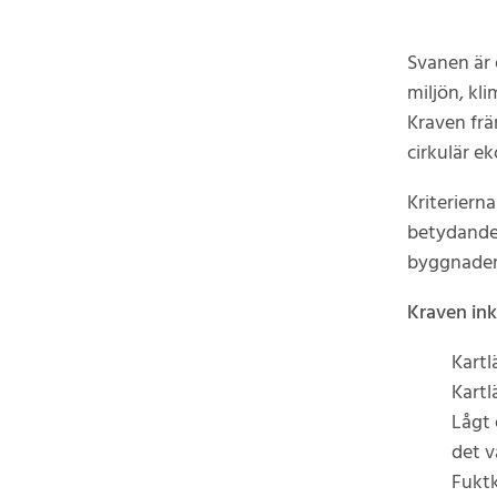
Svanen är 
miljön, kl
Kraven frä
cirkulär e
Kriteriern
betydande 
byggnader 
Kraven ink
Kartl
Kartl
Lågt 
det v
Fuktk