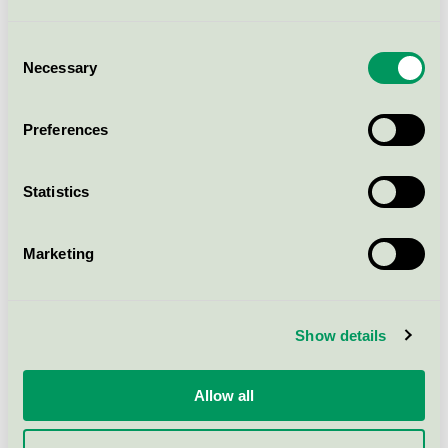
Svanenmärkingen
Consent
Necessary
Selection
Läs mer
Preferences
Kontakta mig för mer
Statistics
information
Marketing
Show details
Allow all