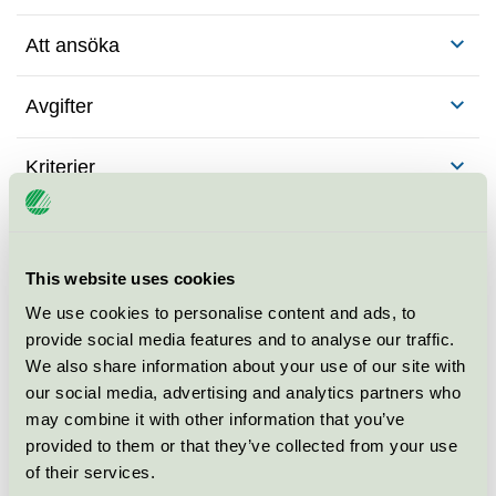
Att ansöka
Avgifter
Kriterier
Ändringar i kriterierna
This website uses cookies
Bakgrund till kriterierna
We use cookies to personalise content and ads, to
provide social media features and to analyse our traffic.
We also share information about your use of our site with
our social media, advertising and analytics partners who
För dig som licensinnehavare
may combine it with other information that you’ve
provided to them or that they’ve collected from your use
of their services.
Här får du tips på hur du kan kommunicera